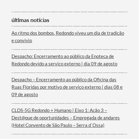
últimas notícias
Ao ritmo dos bombos, Redondo viveu um dia de tradição
e convívio
Termo de Pesquisa
Despacho: Encerramento ao público da Enoteca de
Redondo devido a serviço externo | dia 09 de agosto
Despacho – Encerramento ao público da Oficina das
Ruas Floridas por motivo de serviço externo | dias 08 e
Categorias gerais
09 de agosto
CLDS-5G Redondo + Humano | Eixo 1: Ação 3 –
Dest@que de oportunidades – Empregada de andares
(Hotel Convento de São Paulo – Serra d´Ossa)
Filtros