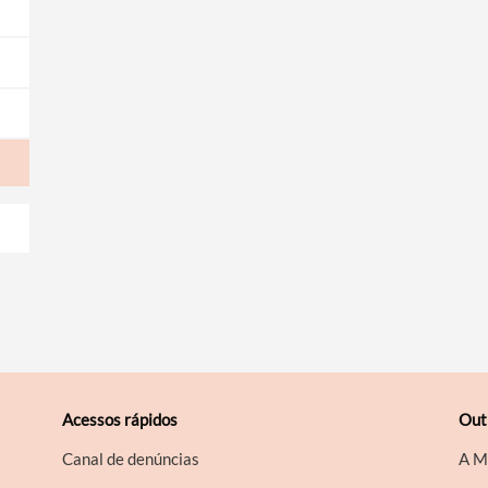
Acessos rápidos
Out
Canal de denúncias
A M