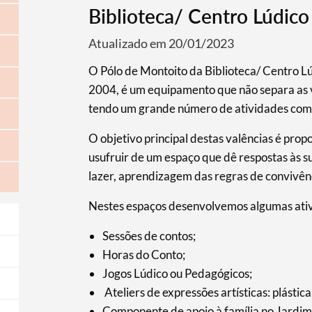
Biblioteca/ Centro Lúdico
Atualizado em 20/01/2023
O Pólo de Montoito da Biblioteca/ Centro L
2004, é um equipamento que não separa as va
tendo um grande número de atividades com
O objetivo principal destas valências é prop
usufruir de um espaço que dê respostas às s
lazer, aprendizagem das regras de convivênc
Nestes espaços desenvolvemos algumas ati
Sessões de contos;
Horas do Conto;
Jogos Lúdico ou Pedagógicos;
Ateliers de expressões artísticas: plástic
Componente de apoio à família no Jardim