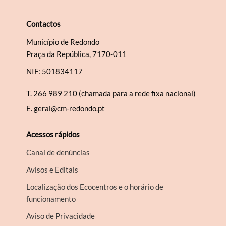
Contactos
Município de Redondo
Termo de Pesquisa
Praça da República, 7170-011
NIF: 501834117
T.
266 989 210 (chamada para a rede fixa nacional)
E.
geral@cm-redondo.pt
Categorias gerais
Acessos rápidos
Canal de denúncias
Avisos e Editais
Filtros
Localização dos Ecocentros e o horário de
funcionamento
Aviso de Privacidade