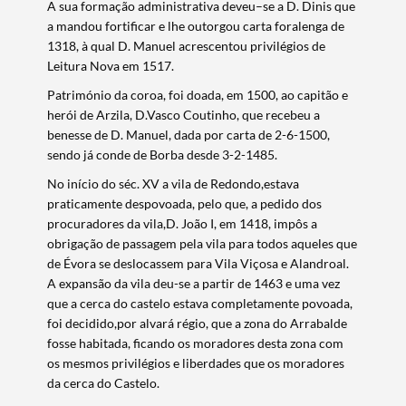
A sua formação administrativa deveu–se a D. Dinis que
a mandou fortificar e lhe outorgou carta foralenga de
1318, à qual D. Manuel acrescentou privilégios de
Leitura Nova em 1517.
Património da coroa, foi doada, em 1500, ao capitão e
herói de Arzila, D.Vasco Coutinho, que recebeu a
benesse de D. Manuel, dada por carta de 2-6-1500,
sendo já conde de Borba desde 3-2-1485.
No início do séc. XV a vila de Redondo,estava
praticamente despovoada, pelo que, a pedido dos
procuradores da vila,D. João I, em 1418, impôs a
obrigação de passagem pela vila para todos aqueles que
de Évora se deslocassem para Vila Viçosa e Alandroal.
A expansão da vila deu-se a partir de 1463 e uma vez
que a cerca do castelo estava completamente povoada,
foi decidido,por alvará régio, que a zona do Arrabalde
fosse habitada, ficando os moradores desta zona com
os mesmos privilégios e liberdades que os moradores
da cerca do Castelo.