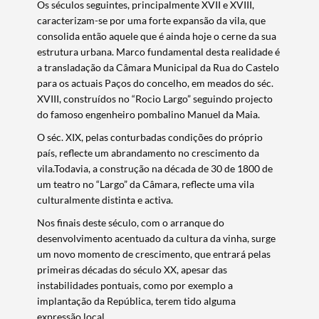
Os séculos seguintes, principalmente XVII e XVIII,
Termo de Pesquisa
caracterizam-se por uma forte expansão da vila, que
consolida então aquele que é ainda hoje o cerne da sua
estrutura urbana. Marco fundamental desta realidade é
a transladação da Câmara Municipal da Rua do Castelo
para os actuais Paços do concelho, em meados do séc.
Categorias gerais
XVIII, construídos no “Rocio Largo” seguindo projecto
do famoso engenheiro pombalino Manuel da Maia.
O séc. XIX, pelas conturbadas condições do próprio
país, reflecte um abrandamento no crescimento da
vila.Todavia, a construção na década de 30 de 1800 de
um teatro no “Largo” da Câmara, reflecte uma vila
Filtros
culturalmente distinta e activa.
Nos finais deste século, com o arranque do
desenvolvimento acentuado da cultura da vinha, surge
um novo momento de crescimento, que entrará pelas
primeiras décadas do século XX, apesar das
instabilidades pontuais, como por exemplo a
implantação da República, terem tido alguma
expressão local.