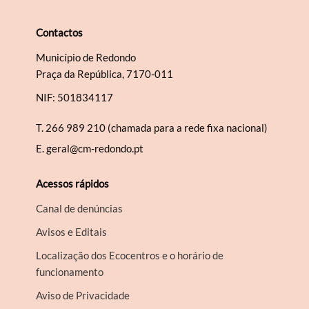
Contactos
Município de Redondo
Termo de Pesquisa
Praça da República, 7170-011
NIF: 501834117
T.
266 989 210 (chamada para a rede fixa nacional)
E.
geral@cm-redondo.pt
Categorias gerais
Acessos rápidos
Canal de denúncias
Avisos e Editais
Filtros
Localização dos Ecocentros e o horário de
funcionamento
Aviso de Privacidade