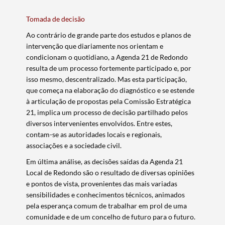
Filtros
Tomada de decisão
Ao contrário de grande parte dos estudos e planos de
intervenção que diariamente nos orientam e
condicionam o quotidiano, a Agenda 21 de Redondo
resulta de um processo fortemente participado e, por
isso mesmo, descentralizado. Mas esta participação,
que começa na elaboração do diagnóstico e se estende
à articulação de propostas pela Comissão Estratégica
21, implica um processo de decisão partilhado pelos
diversos intervenientes envolvidos. Entre estes,
contam-se as autoridades locais e regionais,
associações e a sociedade civil.
Em última análise, as decisões saídas da Agenda 21
Local de Redondo são o resultado de diversas opiniões
e pontos de vista, provenientes das mais variadas
sensibilidades e conhecimentos técnicos, animados
pela esperança comum de trabalhar em prol de uma
comunidade e de um concelho de futuro para o futuro.