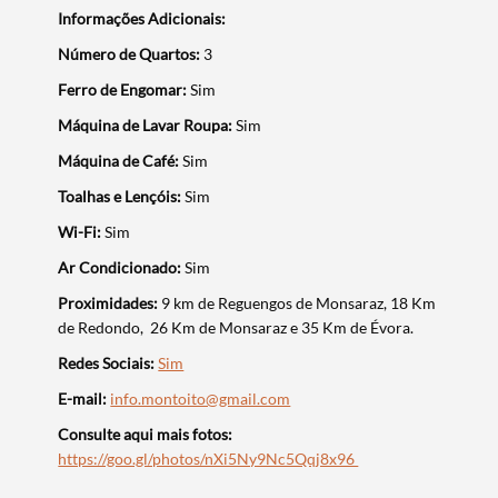
Informações Adicionais:
Número de Quartos:
3
Ferro de Engomar:
Sim
Máquina de Lavar Roupa:
Sim
Máquina de Café:
Sim
Termo de Pesquisa
Toalhas e Lençóis:
Sim
Wi-Fi:
Sim
Ar Condicionado:
Sim
Proximidades:
9 km de Reguengos de Monsaraz, 18 Km
de Redondo, 26 Km de Monsaraz e 35 Km de Évora.
Categorias gerais
Redes Sociais:
Sim
E-mail:
info.montoito@gmail.com
Consulte aqui mais fotos:
https://goo.gl/photos/nXi5Ny9Nc5Qqj8x96
Filtros