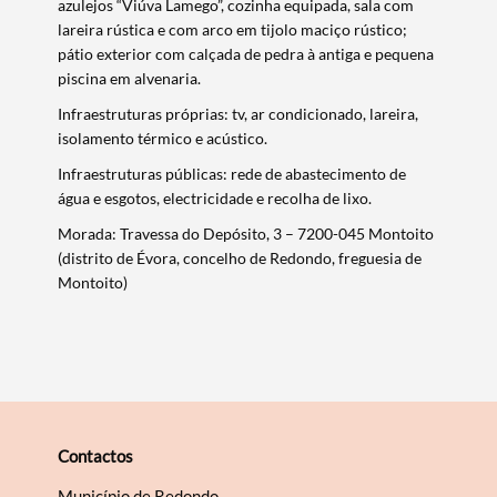
azulejos “Viúva Lamego”, cozinha equipada, sala com
Categorias gerais
lareira rústica e com arco em tijolo maciço rústico;
pátio exterior com calçada de pedra à antiga e pequena
piscina em alvenaria.
Infraestruturas próprias: tv, ar condicionado, lareira,
isolamento térmico e acústico.
Filtros
Infraestruturas públicas: rede de abastecimento de
água e esgotos, electricidade e recolha de lixo.
Morada: Travessa do Depósito, 3 – 7200-045 Montoito
(distrito de Évora, concelho de Redondo, freguesia de
Montoito)
Contactos
Município de Redondo