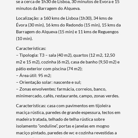
se a cerca de 1h30 de Lisboa, 30 minutos de Évora e 15
minutos da Barragem do Alqueva.
Localização: a 160 kms de Lisboa (1h30), 34 kms de
Évora (30 min), 16 kms do Redondo (15 min), 15 kms da
Barragem do Alqueva (15 min) e 11 kms de Reguengos
(10 min).
Características:
– Tipologia: T3 – sala (40 m2), quartos (12 m2, 12,50
m2 e 15 m2), cozinha (6 m2), casa de banho (9,50 m2) e
pátio exterior com piscina (74 m2);
– Área útil: 95 m2;
– Orientação solar: nascente e sul;
– Zonas envolventes: farmácia, correios, banco,
minimercado, cafés, restaurante, campo, zonas verdes.
Termo de Pesquisa
Características: casa com pavimentos em tijoleira
maciça rústica, paredes de grande espessura, tectos em
madeira tratada, telhado de telha rústica sobre
isolamento “onduline”, portas e janelas em mogno
maciço pintado, paredes de wc e cozinha revestidas a