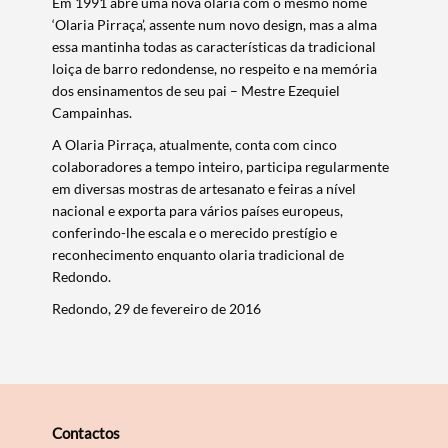
Em 1991 abre uma nova olaria com o mesmo nome
Categorias gerais
‘Olaria Pirraça’, assente num novo design, mas a alma
essa mantinha todas as características da tradicional
loiça de barro redondense, no respeito e na memória
dos ensinamentos de seu pai – Mestre Ezequiel
Campainhas.
Filtros
A Olaria Pirraça, atualmente, conta com cinco
colaboradores a tempo inteiro, participa regularmente
em diversas mostras de artesanato e feiras a nível
nacional e exporta para vários países europeus,
conferindo-lhe escala e o merecido prestígio e
reconhecimento enquanto olaria tradicional de
Redondo.
Redondo, 29 de fevereiro de 2016
Contactos