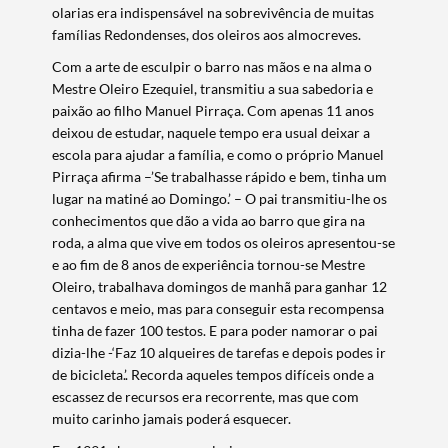
olarias era
indispensável na sobrevivência de muitas
famílias Redondenses, dos oleiros aos almocreves.
Com a arte
de esculpir o barro nas mãos e na alma o
Mestre Oleiro Ezequiel, transmitiu a sua sabedoria e
paixão ao filho Manuel Pirraça. Com apenas 11 anos
deixou de estudar, naquele tempo era usual deixar a
escola para ajudar a família, e como o próprio Manuel
Pirraça afirma –’Se trabalhasse rápido e bem, tinha um
lugar na matiné ao Domingo.’ – O pai transmitiu-lhe os
conhecimentos que dão a vida ao barro que gira na
roda, a alma que vive em todos os oleiros apresentou-se
e ao fim de 8 anos de experiência tornou-se Mestre
Oleiro, trabalhava domingos de manhã para ganhar 12
centavos e meio, mas para conseguir esta recompensa
tinha de fazer 100 testos. E para poder namorar o pai
Termo de Pesquisa
dizia-lhe -‘Faz 10 alqueires de tarefas e depois podes ir
de bicicleta.’. Recorda aqueles tempos difíceis onde a
escassez de recursos era recorrente, mas que com
muito carinho jamais poderá esquecer.