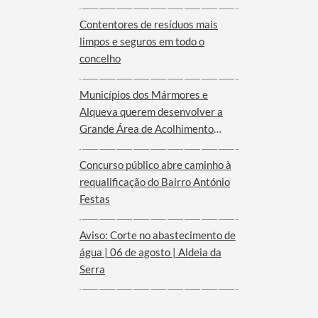
Serra d´Ossa
Contentores de resíduos mais
limpos e seguros em todo o
concelho
Municípios dos Mármores e
Alqueva querem desenvolver a
Grande Área de Acolhimento
Empresarial anunciada pelo
Governo para o Interior do
Concurso público abre caminho à
Alentejo
requalificação do Bairro António
Festas
Aviso: Corte no abastecimento de
água | 06 de agosto | Aldeia da
Serra