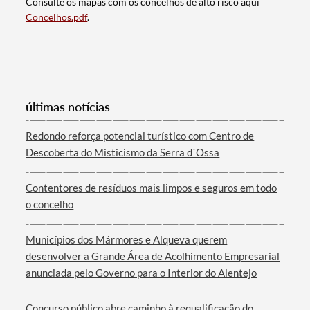
Consulte os mapas com os concelhos de alto risco aqui
Concelhos.pdf
.
últimas notícias
Termo de Pesquisa
Redondo reforça potencial turístico com Centro de
Descoberta do Misticismo da Serra d´Ossa
Contentores de resíduos mais limpos e seguros em todo
o concelho
Categorias gerais
Municípios dos Mármores e Alqueva querem
desenvolver a Grande Área de Acolhimento Empresarial
anunciada pelo Governo para o Interior do Alentejo
Filtros
Concurso público abre caminho à requalificação do