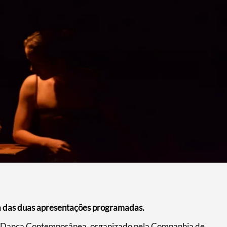
a das duas apresentações programadas.
 de Dança Contemporânea, organizado pela Companhia de