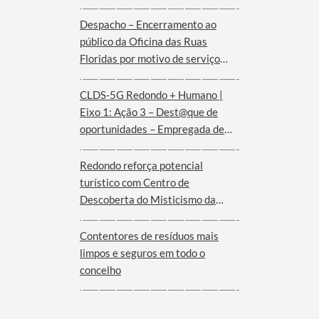
de agosto
Despacho – Encerramento ao
público da Oficina das Ruas
Floridas por motivo de serviço
externo | dias 08 e 09 de agosto
CLDS-5G Redondo + Humano |
Eixo 1: Ação 3 – Dest@que de
oportunidades – Empregada de
andares (Hotel Convento de São
Paulo – Serra d´Ossa)
Redondo reforça potencial
turístico com Centro de
Descoberta do Misticismo da
Serra d´Ossa
Contentores de resíduos mais
limpos e seguros em todo o
concelho