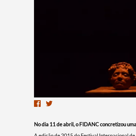
Termo de Pesquisa
Categorias gerais
No dia 11 de abril, o FIDANC concretizou um
​A edição de 2015 do Festival Internacional