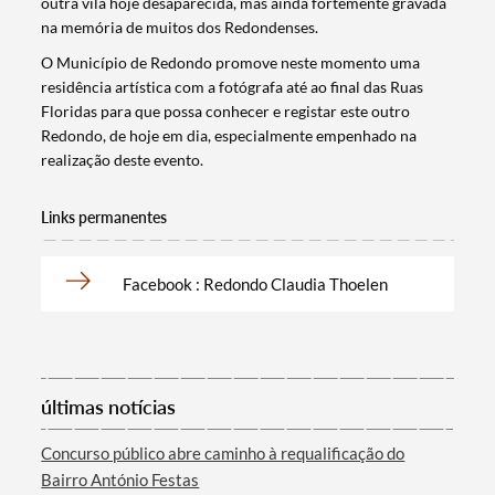
outra vila hoje desaparecida, mas ainda fortemente gravada
na memória de muitos dos Redondenses.
O Município de Redondo promove neste momento uma
residência artística com a fotógrafa até ao final das Ruas
Floridas para que possa conhecer e registar este outro
Redondo, de hoje em dia, especialmente empenhado na
realização deste evento.
Links permanentes
Facebook : Redondo Claudia Thoelen
Termo de Pesquisa
últimas notícias
Concurso público abre caminho à requalificação do
Categorias gerais
Bairro António Festas