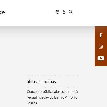
ÇOS
últimas notícias
Concurso público abre caminho à
requalificação do Bairro António
Festas