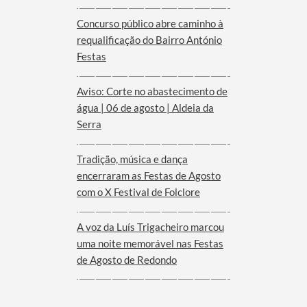
Empresarial anunciada pelo
Governo para o Interior do
Concurso público abre caminho à
Alentejo
requalificação do Bairro António
Festas
Aviso: Corte no abastecimento de
água | 06 de agosto | Aldeia da
Serra
Tradição, música e dança
encerraram as Festas de Agosto
com o X Festival de Folclore
A voz da Luís Trigacheiro marcou
uma noite memorável nas Festas
de Agosto de Redondo