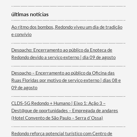
últimas notícias
Ao ritmo dos bombos, Redondo viveu um dia de tradição
e convívio
Termo de Pesquisa
Despacho: Encerramento ao público da Enoteca de
Redondo devido a serviço externo | dia 09 de agosto
Despacho – Encerramento ao público da Oficina das
Ruas Floridas por motivo de serviço externo | dias 08 e
Categorias gerais
09 de agosto
CLDS-5G Redondo + Humano | Eixo 1: Ação 3 –
Dest@que de oportunidades – Empregada de andares
(Hotel Convento de São Paulo – Serra d´Ossa)
Filtros
Redondo reforça potencial turístico com Centro de