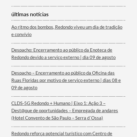
últimas notícias
Ao ritmo dos bombos, Redondo viveu um dia de tradição
e convívio
Termo de Pesquisa
Despacho: Encerramento ao público da Enoteca de
Redondo devido a serviço externo | dia 09 de agosto
Despacho – Encerramento ao público da Oficina das
Ruas Floridas por motivo de serviço externo | dias 08 e
Categorias gerais
09 de agosto
CLDS-5G Redondo + Humano | Eixo 1: Ação 3 –
Dest@que de oportunidades – Empregada de andares
(Hotel Convento de São Paulo – Serra d´Ossa)
Filtros
Redondo reforça potencial turístico com Centro de