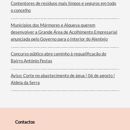
Contentores de resíduos mais limpos e seguros em todo
o concelho
Termo de Pesquisa
Municípios dos Mármores e Alqueva querem
desenvolver a Grande Área de Acolhimento Empresarial
anunciada pelo Governo para o Interior do Alentejo
Concurso público abre caminho à requalificação do
Categorias gerais
Bairro António Festas
Aviso: Corte no abastecimento de água | 06 de agosto |
Aldeia da Serra
Filtros
Contactos