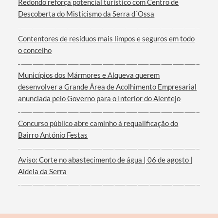
Redondo reforça potencial turístico com Centro de
Descoberta do Misticismo da Serra d´Ossa
Contentores de resíduos mais limpos e seguros em todo
Termo de Pesquisa
o concelho
Municípios dos Mármores e Alqueva querem
desenvolver a Grande Área de Acolhimento Empresarial
anunciada pelo Governo para o Interior do Alentejo
Categorias gerais
Concurso público abre caminho à requalificação do
Bairro António Festas
Aviso: Corte no abastecimento de água | 06 de agosto |
Filtros
Aldeia da Serra