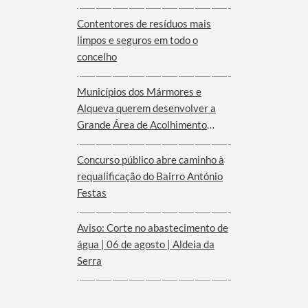
Serra d´Ossa
Contentores de resíduos mais
limpos e seguros em todo o
concelho
Municípios dos Mármores e
Alqueva querem desenvolver a
Grande Área de Acolhimento
Empresarial anunciada pelo
Governo para o Interior do
Concurso público abre caminho à
Alentejo
requalificação do Bairro António
Festas
Aviso: Corte no abastecimento de
água | 06 de agosto | Aldeia da
Serra