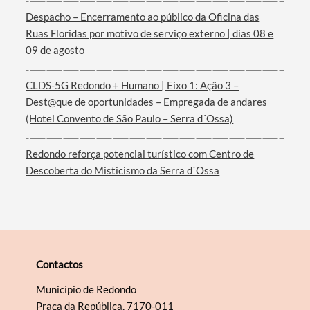
Despacho – Encerramento ao público da Oficina das
Ruas Floridas por motivo de serviço externo | dias 08 e
Filtros
09 de agosto
CLDS-5G Redondo + Humano | Eixo 1: Ação 3 –
Dest@que de oportunidades – Empregada de andares
(Hotel Convento de São Paulo – Serra d´Ossa)
Redondo reforça potencial turístico com Centro de
Descoberta do Misticismo da Serra d´Ossa
Contactos
Município de Redondo
Praça da República, 7170-011