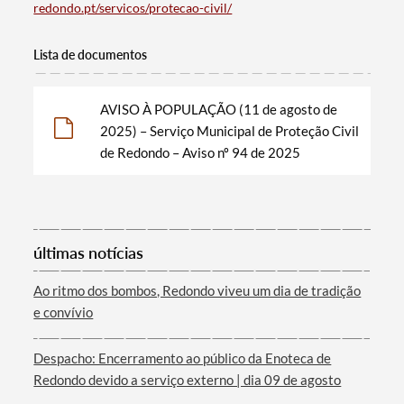
redondo.pt/servicos/protecao-civil/
Lista de documentos
AVISO À POPULAÇÃO (11 de agosto de
2025) – Serviço Municipal de Proteção Civil
de Redondo – Aviso nº 94 de 2025
Termo de Pesquisa
últimas notícias
Ao ritmo dos bombos, Redondo viveu um dia de tradição
e convívio
Categorias gerais
Despacho: Encerramento ao público da Enoteca de
Redondo devido a serviço externo | dia 09 de agosto