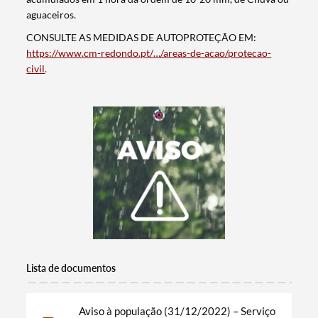
aguaceiros.
CONSULTE AS MEDIDAS DE AUTOPROTEÇÃO EM:
https://www.cm-redondo.pt/…/areas-de-acao/protecao-
civil
.
Termo de Pesquisa
Categorias gerais
Lista de documentos
Aviso à população (31/12/2022) – Serviço