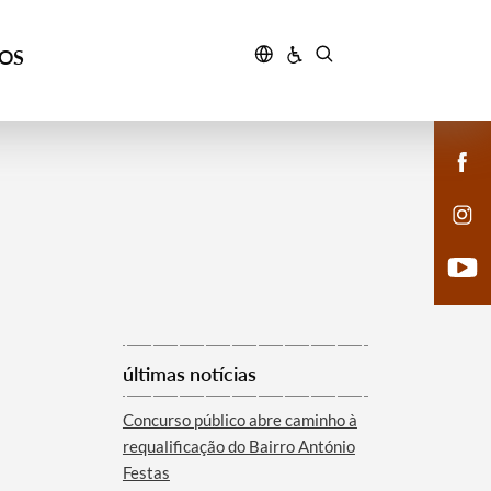
ÇOS
últimas notícias
Concurso público abre caminho à
requalificação do Bairro António
Festas