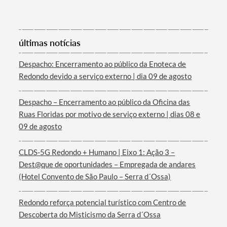
Categorias gerais
últimas notícias
Despacho: Encerramento ao público da Enoteca de
Redondo devido a serviço externo | dia 09 de agosto
Filtros
Despacho – Encerramento ao público da Oficina das
Ruas Floridas por motivo de serviço externo | dias 08 e
09 de agosto
CLDS-5G Redondo + Humano | Eixo 1: Ação 3 –
Dest@que de oportunidades – Empregada de andares
(Hotel Convento de São Paulo – Serra d´Ossa)
Redondo reforça potencial turístico com Centro de
Descoberta do Misticismo da Serra d´Ossa