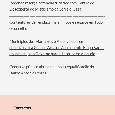
Redondo reforça potencial turístico com Centro de
Descoberta do Misticismo da Serra d´Ossa
Filtros
Contentores de resíduos mais limpos e seguros em todo
o concelho
Municípios dos Mármores e Alqueva querem
desenvolver a Grande Área de Acolhimento Empresarial
anunciada pelo Governo para o Interior do Alentejo
Concurso público abre caminho à requalificação do
Bairro António Festas
Contactos