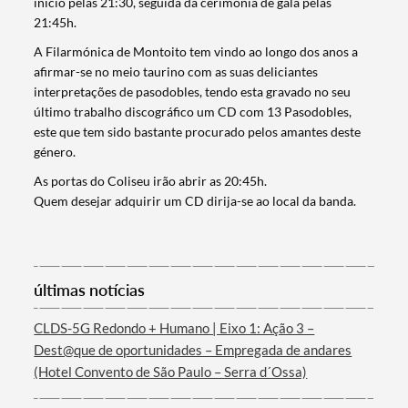
inicio pelas 21:30, seguida da cerimónia de gala pelas
21:45h.
A Filarmónica de Montoito tem vindo ao longo dos anos a
afirmar-se no meio taurino com as suas deliciantes
interpretações de pasodobles, tendo esta gravado no seu
último trabalho discográfico um CD com 13 Pasodobles,
este que tem sido bastante procurado pelos amantes deste
género.
As portas do Coliseu irão abrir as 20:45h.
Quem desejar adquirir um CD dirija-se ao local da banda.
Termo de Pesquisa
últimas notícias
CLDS-5G Redondo + Humano | Eixo 1: Ação 3 –
Dest@que de oportunidades – Empregada de andares
(Hotel Convento de São Paulo – Serra d´Ossa)
Categorias gerais