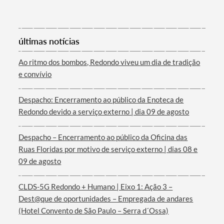
Categorias gerais
últimas notícias
Ao ritmo dos bombos, Redondo viveu um dia de tradição
e convívio
Filtros
Despacho: Encerramento ao público da Enoteca de
Redondo devido a serviço externo | dia 09 de agosto
Despacho – Encerramento ao público da Oficina das
Ruas Floridas por motivo de serviço externo | dias 08 e
09 de agosto
CLDS-5G Redondo + Humano | Eixo 1: Ação 3 –
Dest@que de oportunidades – Empregada de andares
(Hotel Convento de São Paulo – Serra d´Ossa)