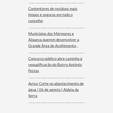
Serra d´Ossa
Contentores de resíduos mais
limpos e seguros em todo o
concelho
Municípios dos Mármores e
Alqueva querem desenvolver a
Grande Área de Acolhimento
Empresarial anunciada pelo
Governo para o Interior do
Concurso público abre caminho à
Alentejo
requalificação do Bairro António
Festas
Aviso: Corte no abastecimento de
água | 06 de agosto | Aldeia da
Serra