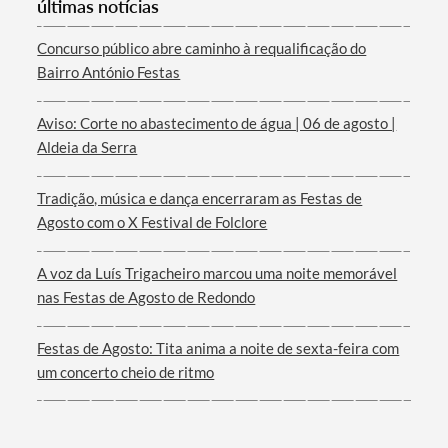
últimas notícias
Categorias gerais
Concurso público abre caminho à requalificação do
Bairro António Festas
Aviso: Corte no abastecimento de água | 06 de agosto |
Filtros
Aldeia da Serra
Tradição, música e dança encerraram as Festas de
Agosto com o X Festival de Folclore
A voz da Luís Trigacheiro marcou uma noite memorável
nas Festas de Agosto de Redondo
Festas de Agosto: Tita anima a noite de sexta-feira com
um concerto cheio de ritmo