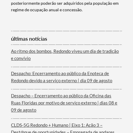
posteriormente poderão ser adquiridos pela população em
regime de ocupação anual e concessão.
últimas notícias
Ao ritmo dos bombos, Redondo viveu um dia de tradição
Termo de Pesquisa
e convívio
Despacho: Encerramento ao público da Enoteca de
Redondo devido a serviço externo | dia 09 de agosto
Categorias gerais
Despacho – Encerramento ao público da Oficina das
Ruas Floridas por motivo de serviço externo | dias 08 e
09 de agosto
CLDS-5G Redondo + Humano | Eixo 1: Ação 3 –
Filtros
Dest@que de oportunidades – Empregada de andares