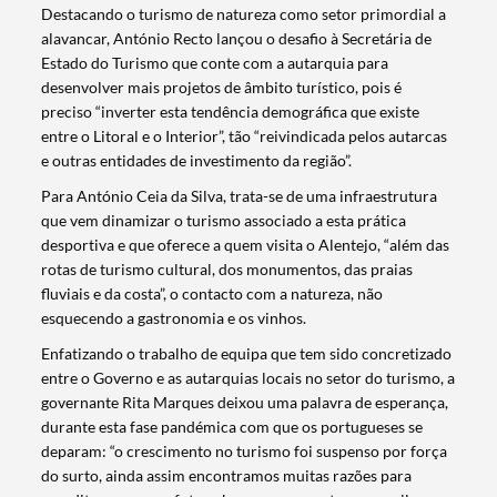
Destacando o turismo de natureza como setor primordial a
alavancar, António Recto lançou o desafio à Secretária de
Estado do Turismo que conte com a autarquia para
desenvolver mais projetos de âmbito turístico, pois é
preciso “inverter esta tendência demográfica que existe
entre o Litoral e o Interior”, tão “reivindicada pelos autarcas
e outras entidades de investimento da região”.
Para António Ceia da Silva, trata-se de uma infraestrutura
que vem dinamizar o turismo associado a esta prática
desportiva e que oferece a quem visita o Alentejo, “além das
rotas de turismo cultural, dos monumentos, das praias
Termo de Pesquisa
fluviais e da costa”, o contacto com a natureza, não
esquecendo a gastronomia e os vinhos.
Enfatizando o trabalho de equipa que tem sido concretizado
entre o Governo e as autarquias locais no setor do turismo, a
governante Rita Marques deixou uma palavra de esperança,
durante esta fase pandémica com que os portugueses se
Categorias gerais
deparam: “o crescimento no turismo foi suspenso por força
do surto, ainda assim encontramos muitas razões para