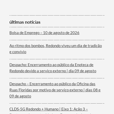
Categorias gerais
últimas notícias
Bolsa de Emprego – 10 de agosto de 2026
Ao ritmo dos bombos, Redondo viveu um dia de tradição
Filtros
e convívio
Despacho: Encerramento ao público da Enoteca de
Redondo devido a serviço externo | dia 09 de agosto
Despacho – Encerramento ao público da Oficina das
Ruas Floridas por motivo de serviço externo | dias 08 e
09 de agosto
CLDS-5G Redondo + Humano | Eixo 1: Ação 3 –