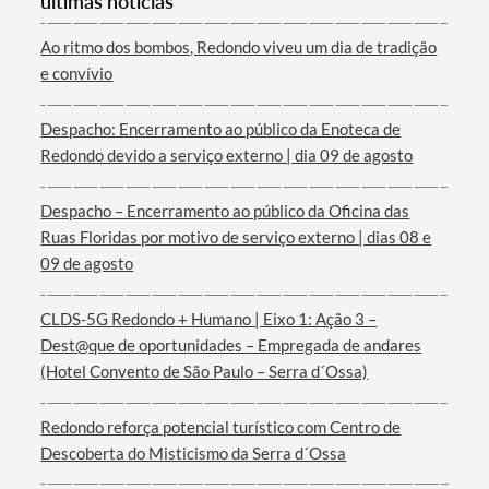
últimas notícias
Categorias gerais
Ao ritmo dos bombos, Redondo viveu um dia de tradição
e convívio
Despacho: Encerramento ao público da Enoteca de
Redondo devido a serviço externo | dia 09 de agosto
Filtros
Despacho – Encerramento ao público da Oficina das
Ruas Floridas por motivo de serviço externo | dias 08 e
09 de agosto
CLDS-5G Redondo + Humano | Eixo 1: Ação 3 –
Dest@que de oportunidades – Empregada de andares
(Hotel Convento de São Paulo – Serra d´Ossa)
Redondo reforça potencial turístico com Centro de
Descoberta do Misticismo da Serra d´Ossa