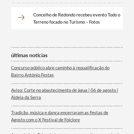
Concelho de Redondo recebeu evento Todo o
Terreno focado no Turismo – Fotos
Categorias gerais
últimas notícias
Filtros
Concurso público abre caminho à requalificação do
Bairro António Festas
Aviso: Corte no abastecimento de água | 06 de agosto |
Aldeia da Serra
Tradição, música e dança encerraram as Festas de
Agosto com o X Festival de Folclore