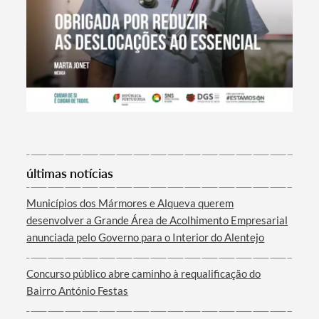
Termo de Pesquisa
últimas notícias
Municípios dos Mármores e Alqueva querem
desenvolver a Grande Área de Acolhimento Empresarial
anunciada pelo Governo para o Interior do Alentejo
Categorias gerais
Concurso público abre caminho à requalificação do
Bairro António Festas