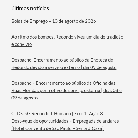
últimas notícias
Bolsa de Emprego – 10 de agosto de 2026
Ao ritmo dos bombos, Redondo viveu um dia de tradição
Termo de Pesquisa
e convívio
Despacho: Encerramento ao público da Enoteca de
Redondo devido a serviço externo | dia 09 de agosto
Categorias gerais
Despacho – Encerramento ao público da Oficina das
Ruas Floridas por motivo de serviço externo | dias 08 e
09 de agosto
CLDS-5G Redondo + Humano | Eixo 1: Ação 3 –
Filtros
Dest@que de oportunidades – Empregada de andares
(Hotel Convento de São Paulo – Serra d´Ossa)