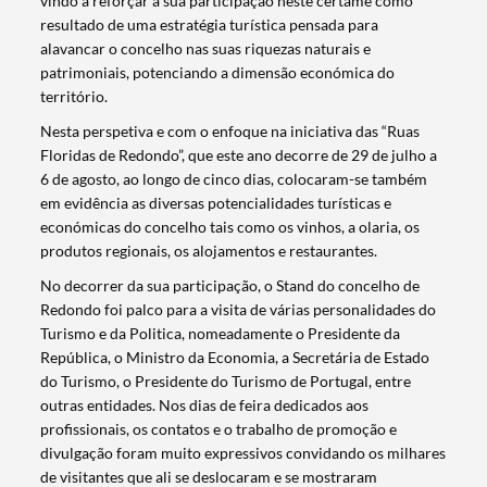
vindo a reforçar a sua participação neste certame como
resultado de uma estratégia turística pensada para
alavancar o concelho nas suas riquezas naturais e
patrimoniais, potenciando a dimensão económica do
território.
Nesta perspetiva e com o enfoque na iniciativa das “Ruas
Floridas de Redondo”, que este ano decorre de 29 de julho a
6 de agosto, ao longo de cinco dias, colocaram-se também
em evidência as diversas potencialidades turísticas e
económicas do concelho tais como os vinhos, a olaria, os
produtos regionais, os alojamentos e restaurantes.
No decorrer da sua participação, o Stand do concelho de
Redondo foi palco para a visita de várias personalidades do
Turismo e da Politica, nomeadamente o Presidente da
República, o Ministro da Economia, a Secretária de Estado
do Turismo, o Presidente do Turismo de Portugal, entre
outras entidades. Nos dias de feira dedicados aos
profissionais, os contatos e o trabalho de promoção e
divulgação foram muito expressivos convidando os milhares
de visitantes que ali se deslocaram e se mostraram