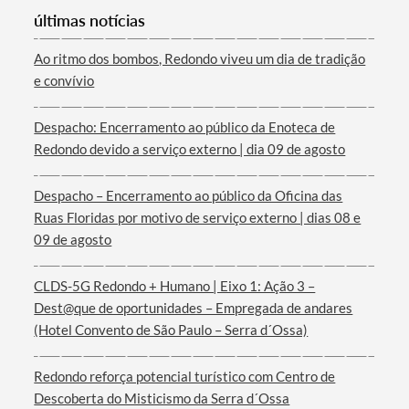
últimas notícias
Ao ritmo dos bombos, Redondo viveu um dia de tradição
e convívio
Termo de Pesquisa
Despacho: Encerramento ao público da Enoteca de
Redondo devido a serviço externo | dia 09 de agosto
Despacho – Encerramento ao público da Oficina das
Ruas Floridas por motivo de serviço externo | dias 08 e
Categorias gerais
09 de agosto
CLDS-5G Redondo + Humano | Eixo 1: Ação 3 –
Dest@que de oportunidades – Empregada de andares
(Hotel Convento de São Paulo – Serra d´Ossa)
Filtros
Redondo reforça potencial turístico com Centro de
Descoberta do Misticismo da Serra d´Ossa