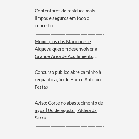
Serra d´Ossa
Contentores de resíduos mais
limpos e seguros em todo o
concelho
Municípios dos Mármores e
Alqueva querem desenvolver a
Grande Área de Acolhimento
Empresarial anunciada pelo
Governo para o Interior do
Concurso público abre caminho à
Alentejo
requalificação do Bairro António
Festas
Aviso: Corte no abastecimento de
água | 06 de agosto | Aldeia da
Serra