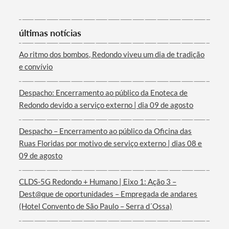
últimas notícias
Ao ritmo dos bombos, Redondo viveu um dia de tradição
e convívio
Termo de Pesquisa
Despacho: Encerramento ao público da Enoteca de
Redondo devido a serviço externo | dia 09 de agosto
Despacho – Encerramento ao público da Oficina das
Ruas Floridas por motivo de serviço externo | dias 08 e
Categorias gerais
09 de agosto
CLDS-5G Redondo + Humano | Eixo 1: Ação 3 –
Dest@que de oportunidades – Empregada de andares
(Hotel Convento de São Paulo – Serra d´Ossa)
Filtros