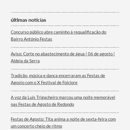
últimas notícias
Concurso público abre caminho à requalificação do
Bairro António Festas
Termo de Pesquisa
Aviso: Corte no abastecimento de água | 06 de agosto |
Aldeia da Serra
Tradição, música e dança encerraram as Festas de
Categorias gerais
Agosto com o X Festival de Folclore
A voz da Luís Trigacheiro marcou uma noite memorável
nas Festas de Agosto de Redondo
Filtros
Festas de Agosto: Tita anima a noite de sexta-feira com
um concerto cheio de ritmo