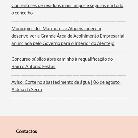
Contentores de resíduos mais limpos e seguros em todo
o concelho
Filtros
Municípios dos Mármores e Alqueva querem
desenvolver a Grande Área de Acolhimento Empresarial
anunciada pelo Governo para o Interior do Alentejo
Concurso público abre caminho à requalificação do
Bairro António Festas
Aviso: Corte no abastecimento de água | 06 de agosto |
Aldeia da Serra
Contactos