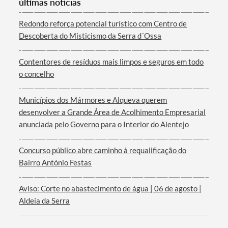
últimas notícias
Redondo reforça potencial turístico com Centro de
Descoberta do Misticismo da Serra d´Ossa
Termo de Pesquisa
Contentores de resíduos mais limpos e seguros em todo
o concelho
Municípios dos Mármores e Alqueva querem
desenvolver a Grande Área de Acolhimento Empresarial
Categorias gerais
anunciada pelo Governo para o Interior do Alentejo
Concurso público abre caminho à requalificação do
Bairro António Festas
Filtros
Aviso: Corte no abastecimento de água | 06 de agosto |
Aldeia da Serra