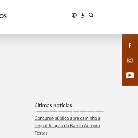
ÇOS
últimas notícias
Concurso público abre caminho à
requalificação do Bairro António
Festas