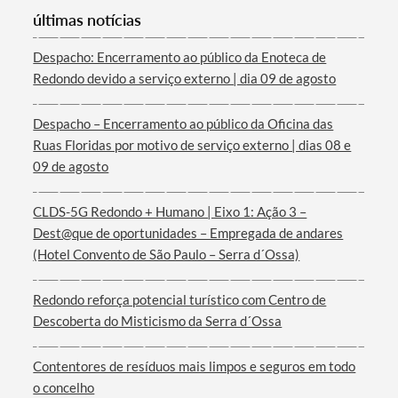
últimas notícias
Despacho: Encerramento ao público da Enoteca de
Redondo devido a serviço externo | dia 09 de agosto
Termo de Pesquisa
Despacho – Encerramento ao público da Oficina das
Ruas Floridas por motivo de serviço externo | dias 08 e
09 de agosto
CLDS-5G Redondo + Humano | Eixo 1: Ação 3 –
Categorias gerais
Dest@que de oportunidades – Empregada de andares
(Hotel Convento de São Paulo – Serra d´Ossa)
Redondo reforça potencial turístico com Centro de
Descoberta do Misticismo da Serra d´Ossa
Filtros
Contentores de resíduos mais limpos e seguros em todo
o concelho