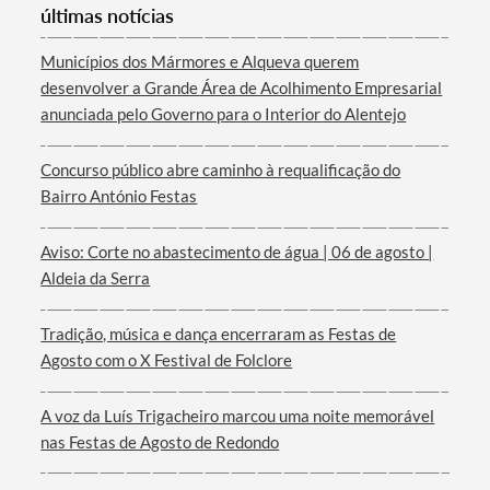
últimas notícias
Municípios dos Mármores e Alqueva querem
desenvolver a Grande Área de Acolhimento Empresarial
anunciada pelo Governo para o Interior do Alentejo
Termo de Pesquisa
Concurso público abre caminho à requalificação do
Bairro António Festas
Aviso: Corte no abastecimento de água | 06 de agosto |
Categorias gerais
Aldeia da Serra
Tradição, música e dança encerraram as Festas de
Agosto com o X Festival de Folclore
Filtros
A voz da Luís Trigacheiro marcou uma noite memorável
nas Festas de Agosto de Redondo