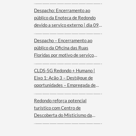
Despacho: Encerramento ao
público da Enoteca de Redondo
devido a serviço externo | dia 09
de agosto
Despacho – Encerramento ao
público da Oficina das Ruas
Floridas por motivo de serviço
externo | dias 08 e 09 de agosto
CLDS-5G Redondo + Humano |
Eixo 1: Ação 3 – Dest@que de
oportunidades – Empregada de
andares (Hotel Convento de São
Paulo – Serra d´Ossa)
Redondo reforça potencial
turístico com Centro de
Descoberta do Misticismo da
Serra d´Ossa