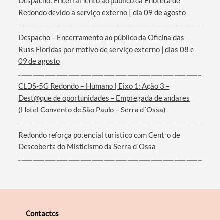
Despacho: Encerramento ao público da Enoteca de
Redondo devido a serviço externo | dia 09 de agosto
Termo de Pesquisa
Despacho – Encerramento ao público da Oficina das
Ruas Floridas por motivo de serviço externo | dias 08 e
09 de agosto
CLDS-5G Redondo + Humano | Eixo 1: Ação 3 –
Categorias gerais
Dest@que de oportunidades – Empregada de andares
(Hotel Convento de São Paulo – Serra d´Ossa)
Redondo reforça potencial turístico com Centro de
Descoberta do Misticismo da Serra d´Ossa
Filtros
Contactos