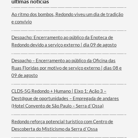
últimas notícias
Ao ritmo dos bombos, Redondo viveu um dia de tradição
e convívio
Despacho: Encerramento ao público da Enoteca de
Termo de Pesquisa
Redondo devido a serviço externo | dia 09 de agosto
Despacho – Encerramento ao público da Oficina das
Ruas Floridas por motivo de serviço externo | dias 08 e
09 de agosto
Categorias gerais
CLDS-5G Redondo + Humano | Eixo 1: Ação 3 –
Dest@que de oportunidades – Empregada de andares
(Hotel Convento de São Paulo – Serra d´Ossa)
Filtros
Redondo reforça potencial turístico com Centro de
Descoberta do Misticismo da Serra d´Ossa