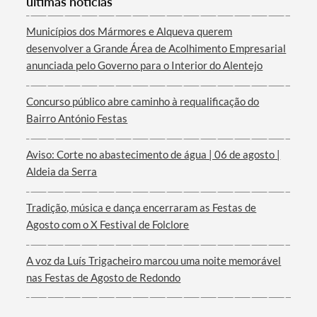
últimas notícias
Municípios dos Mármores e Alqueva querem
desenvolver a Grande Área de Acolhimento Empresarial
anunciada pelo Governo para o Interior do Alentejo
Termo de Pesquisa
Concurso público abre caminho à requalificação do
Bairro António Festas
Aviso: Corte no abastecimento de água | 06 de agosto |
Categorias gerais
Aldeia da Serra
Tradição, música e dança encerraram as Festas de
Agosto com o X Festival de Folclore
Filtros
A voz da Luís Trigacheiro marcou uma noite memorável
nas Festas de Agosto de Redondo