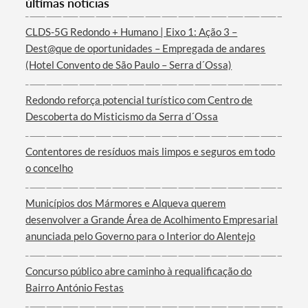
últimas notícias
CLDS-5G Redondo + Humano | Eixo 1: Ação 3 –
Dest@que de oportunidades – Empregada de andares
(Hotel Convento de São Paulo – Serra d´Ossa)
Termo de Pesquisa
Redondo reforça potencial turístico com Centro de
Descoberta do Misticismo da Serra d´Ossa
Contentores de resíduos mais limpos e seguros em todo
o concelho
Categorias gerais
Municípios dos Mármores e Alqueva querem
desenvolver a Grande Área de Acolhimento Empresarial
anunciada pelo Governo para o Interior do Alentejo
Filtros
Concurso público abre caminho à requalificação do
Bairro António Festas